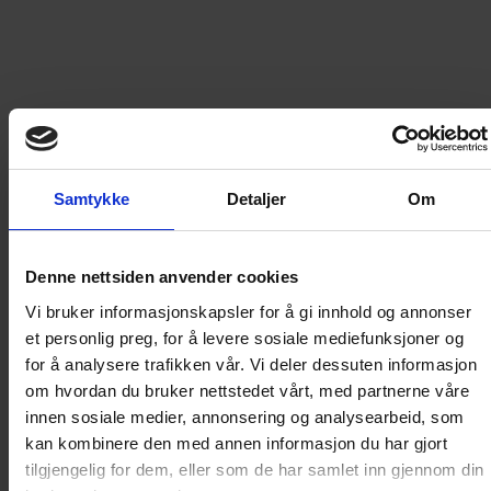
198
kr
LEGG I HANDLEKURV
Samtykke
Detaljer
Om
Frakt til
Norge
49
kr
Detaljer om produktet
Denne nettsiden anvender cookies
Vi bruker informasjonskapsler for å gi innhold og annonser
et personlig preg, for å levere sosiale mediefunksjoner og
Tex i farger 66 - Mescaleros
for å analysere trafikken vår. Vi deler dessuten informasjon
om hvordan du bruker nettstedet vårt, med partnerne våre
innen sosiale medier, annonsering og analysearbeid, som
Etter å ha gjort opp regningen med den usle sheriffen i
kan kombinere den med annen informasjon du har gjort
Sheldon, oppdager Tex og Carson at sønnen til Louis
tilgjengelig for dem, eller som de har samlet inn gjennom din
Cardigan er innblandet i de utspekulerte