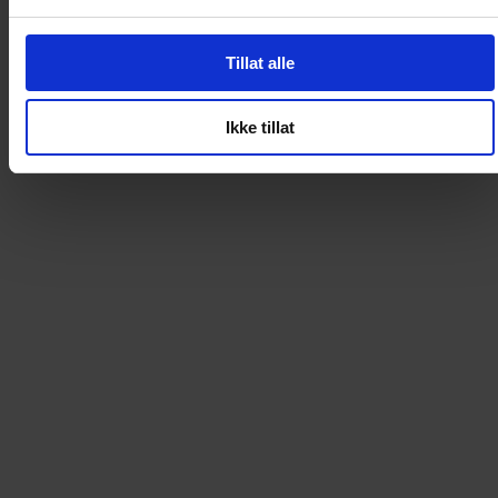
Artikkelnummer
:
57106
Vi anbefaler
Tillat alle
Loading...
Loading...
Ikke tillat
0
DKK
Loading...
Loading...
0
DKK
Loading...