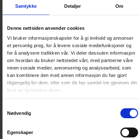
84,90
kr
Samtykke
Detaljer
Om
LEGG I HANDLEKURV
Denne nettsiden anvender cookies
Vi bruker informasjonskapsler for å gi innhold og annonser
et personlig preg, for å levere sosiale mediefunksjoner og
Frakt til
Norge
49
kr
for å analysere trafikken vår. Vi deler dessuten informasjon
om hvordan du bruker nettstedet vårt, med partnerne våre
innen sosiale medier, annonsering og analysearbeid, som
Detaljer om produktet
kan kombinere den med annen informasjon du har gjort
tilgjengelig for dem, eller som de har samlet inn gjennom din
bruk av tjenestene deres.
Artikkelnummer
:
53344
Vi anbefaler
Samtykkevalg
Nødvendig
Loading...
Loading...
Egenskaper