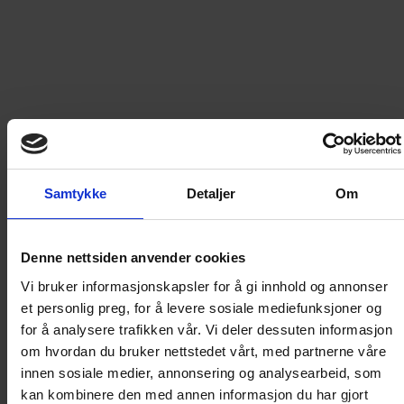
69
kr
LEGG I HANDLEKURV
Frakt til
Norge
49
kr
Samtykke
Detaljer
Om
Detaljer om produktet
Denne nettsiden anvender cookies
Tex Willer 688-Monsteret ved Great Salt Lake
Vi bruker informasjonskapsler for å gi innhold og annonser
et personlig preg, for å levere sosiale mediefunksjoner og
En bande med mystiske, tause krigere - ledet av en
for å analysere trafikken vår. Vi deler dessuten informasjon
kjempe med en uhyggelig maske - massakrerer ute-
om hvordan du bruker nettstedet vårt, med partnerne våre
indianere i området rundt Great Salt Lake. Lederen
innen sosiale medier, annonsering og analysearbeid, som
kaller seg Siats, som også er navnet på en ond ånd.
kan kombinere den med annen informasjon du har gjort