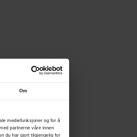
Om
iale mediefunksjoner og for å
 med partnerne våre innen
u har gjort tilgjengelig for