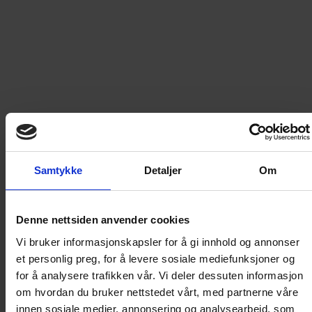
som passer deg.
Les mer
129
kr
LEGG I HANDLEKURV
Frakt til
Norge
49
kr
Samtykke
Detaljer
Om
Detaljer om produktet
Denne nettsiden anvender cookies
Vi bruker informasjonskapsler for å gi innhold og annonser
Småstrikk & restegarn
et personlig preg, for å levere sosiale mediefunksjoner og
for å analysere trafikken vår. Vi deler dessuten informasjon
om hvordan du bruker nettstedet vårt, med partnerne våre
Småstrikk & Restegarn: En spesial som viser deg
innen sosiale medier, annonsering og analysearbeid, som