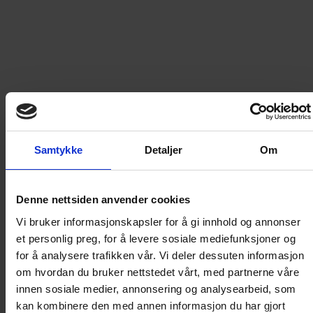
379
kr
LEGG I HANDLEKURV
Frakt til
Norge
49
kr
Samtykke
Detaljer
Om
Detaljer om produktet
Denne nettsiden anvender cookies
Vi bruker informasjonskapsler for å gi innhold og annonser
et personlig preg, for å levere sosiale mediefunksjoner og
ÅRGANG 1975- DEL 4
for å analysere trafikken vår. Vi deler dessuten informasjon
om hvordan du bruker nettstedet vårt, med partnerne våre
innen sosiale medier, annonsering og analysearbeid, som
Disse bøkene inneholder tro kopier av de originale
kan kombinere den med annen informasjon du har gjort
Donald-bladene og spesialheftene fra årgangen de