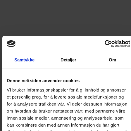
379
kr
LEGG I HANDLEKURV
Frakt til
Norge
49
kr
Samtykke
Detaljer
Om
Detaljer om produktet
Denne nettsiden anvender cookies
Årgang 1971 - del 5
Vi bruker informasjonskapsler for å gi innhold og annonser
et personlig preg, for å levere sosiale mediefunksjoner og
for å analysere trafikken vår. Vi deler dessuten informasjon
Disse bøkene inneholder tro kopier av de originale
om hvordan du bruker nettstedet vårt, med partnerne våre
Donald-bladene og spesialheftene fra årgangen de
innen sosiale medier, annonsering og analysearbeid, som
dekker, og bladene blir gjengitt akkurat slik de så ut
kan kombinere den med annen informasjon du har gjort
ved utgivelsestidspunktet. I tillegg til alle de gode