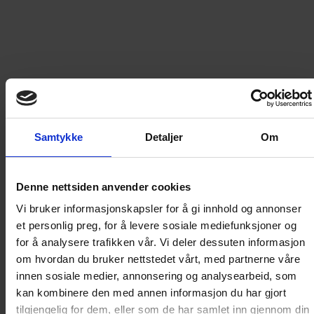
379
kr
LEGG I HANDLEKURV
Frakt til
Norge
49
kr
Samtykke
Detaljer
Om
Detaljer om produktet
Denne nettsiden anvender cookies
Årgang 1964 - del 3
Vi bruker informasjonskapsler for å gi innhold og annonser
et personlig preg, for å levere sosiale mediefunksjoner og
for å analysere trafikken vår. Vi deler dessuten informasjon
Disse bøkene inneholder tro kopier av de originale
om hvordan du bruker nettstedet vårt, med partnerne våre
Donald-bladene og spesialheftene fra årgangen de
innen sosiale medier, annonsering og analysearbeid, som
dekker, og bladene blir gjengitt akkurat slik de så ut
kan kombinere den med annen informasjon du har gjort
ved utgivelsestidspunktet. I tillegg til alle de gode
tilgjengelig for dem, eller som de har samlet inn gjennom din