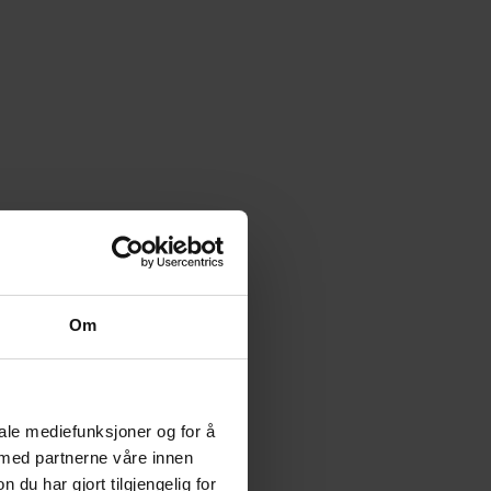
Om
iale mediefunksjoner og for å
 med partnerne våre innen
u har gjort tilgjengelig for