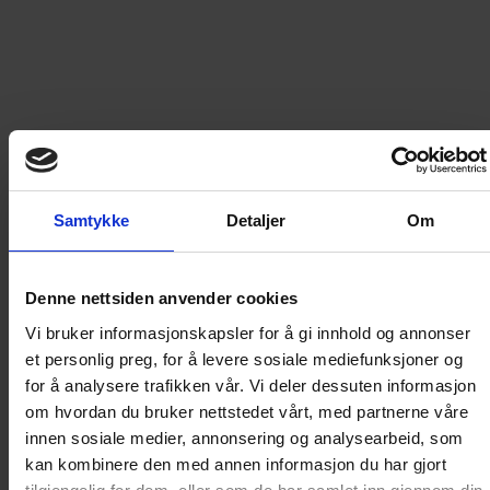
379
kr
LEGG I HANDLEKURV
Frakt til
Norge
49
kr
Samtykke
Detaljer
Om
Detaljer om produktet
Denne nettsiden anvender cookies
Årgang 1960 - del 1
Vi bruker informasjonskapsler for å gi innhold og annonser
et personlig preg, for å levere sosiale mediefunksjoner og
for å analysere trafikken vår. Vi deler dessuten informasjon
Disse bøkene inneholder tro kopier av de originale
om hvordan du bruker nettstedet vårt, med partnerne våre
Donald-bladene og spesialheftene fra årgangen de
innen sosiale medier, annonsering og analysearbeid, som
dekker, og bladene blir gjengitt akkurat slik de så ut
kan kombinere den med annen informasjon du har gjort
ved utgivelsestidspunktet. I tillegg til alle de gode