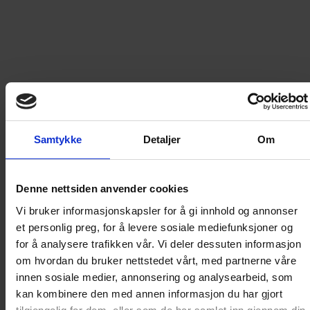
379
kr
LEGG I HANDLEKURV
Frakt til
Norge
49
kr
Samtykke
Detaljer
Om
Detaljer om produktet
Denne nettsiden anvender cookies
Årgang 1959 - del 5
Vi bruker informasjonskapsler for å gi innhold og annonser
et personlig preg, for å levere sosiale mediefunksjoner og
for å analysere trafikken vår. Vi deler dessuten informasjon
Disse bøkene inneholder tro kopier av de originale
om hvordan du bruker nettstedet vårt, med partnerne våre
Donald-bladene og spesialheftene fra årgangen de
innen sosiale medier, annonsering og analysearbeid, som
dekker, og bladene blir gjengitt akkurat slik de så ut
kan kombinere den med annen informasjon du har gjort
ved utgivelsestidspunktet. I tillegg til alle de gode