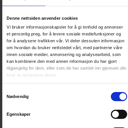
NORSK DONALD 16 - LÆRE FOR LIVET
Denne nettsiden anvender cookies
Vi bruker informasjonskapsler for å gi innhold og annonser
DONALD-SAMMENHENG favner begrepet
et personlig preg, for å levere sosiale mediefunksjoner og
«leseglede» bredt, og i denne boken skal vi se på noe
for å analysere trafikken vår. Vi deler dessuten informasjon
av mangfoldet som har farget Donald-landet, Norge,
om hvordan du bruker nettstedet vårt, med partnerne våre
de siste 80 årene, fra blader, pocketbøker, album,
innen sosiale medier, annonsering og analysearbeid, som
aktivitetshefter, bokserier, Donald.no og leken som
kan kombinere den med annen informasjon du har gjort
følger med bladet. I sentrum av det hele ligger gode
tilgjengelig for dem, eller som de har samlet inn gjennom din
historier om alt fra himmel og jord, og kanskje kan
bruk av tjenestene deres.
boken få deg til å reflektere litt over hvor mye kunnskap
du ubevisst kan ha tilegnet deg gjennom Donald – en
Samtykkevalg
karakter skapt for å være en egoistisk dovenpeis, men
Nødvendig
som etter hvert viste seg å være et effektivt verktøy for
fostring av lek, humor, kreativitet, refleksjon, verdi og
Egenskaper
folkeopplysning verden over.
Donald har nemlig lært oss mer om det å være