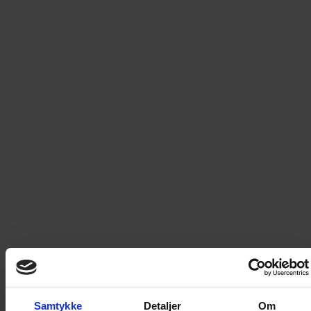
deg til å reflektere litt over hvor mye kunnskap du ubevisst
kan ha tilegnet deg gjennom Donald – en karakter skapt for
å være en egoistisk dovenpeis, men som etter hvert viste
seg å være et effektivt verktøy for fostring av lek, humor,
kreativitet, refleksjon, verdi og folkeopplysning verden
over. Donald har nemlig lært oss mer om det å være
menneske enn man kanskje skulle tro!
Les mer
299
kr
LEGG I HANDLEKURV
Frakt til
Norge
49
kr
Detaljer om produktet
Samtykke
Detaljer
Om