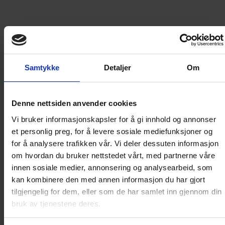
Barks, Leonardo da Vinci, Vicar, Theodor Kittelsen, Don
Rosa, Vincent van Gogh, Aleksander Kirkwood Brown,
Salvador Dalí og Walt Disney – alle storheter på hver sin
front. Men pass på! Sjansen for å gå på trynet er nemlig
svært høy i Andeby, og selv kunstmuseene er kjent for å la
bananskallene ligge og slenge på marmorgulvene – så får
det være opp til deg å bestemme om et velplassert
Samtykke
Detaljer
Om
bananskall er kunst eller ikke … Skriiiiik! Velkommen til
Nasjonalgalleriet!
Denne nettsiden anvender cookies
299
Vi bruker informasjonskapsler for å gi innhold og annonser
kr
et personlig preg, for å levere sosiale mediefunksjoner og
for å analysere trafikken vår. Vi deler dessuten informasjon
om hvordan du bruker nettstedet vårt, med partnerne våre
LEGG I HANDLEKURV
innen sosiale medier, annonsering og analysearbeid, som
kan kombinere den med annen informasjon du har gjort
tilgjengelig for dem, eller som de har samlet inn gjennom din
Frakt til
Norge
49
kr
bruk av tjenestene deres.