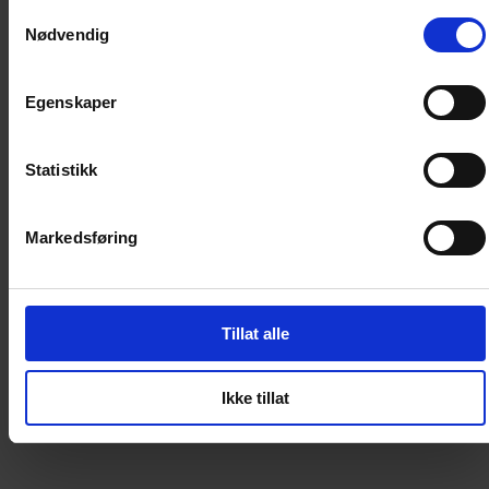
Detaljer om produktet
Samtykkevalg
Nødvendig
Artikkelnummer
:
55450
Egenskaper
Vi anbefaler
Loading...
Statistikk
Loading...
Markedsføring
0
DKK
Tillat alle
Loading...
Loading...
Ikke tillat
0
DKK