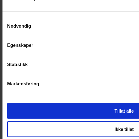
Loading...
Loading...
Samtykkevalg
Nødvendig
0
DKK
Egenskaper
Loading...
Statistikk
Loading...
Markedsføring
0
DKK
Tillat alle
Bladkiosken.no
Ikke tillat