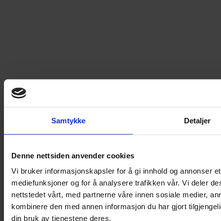
Artikkelnummer
:
54295
Vi anbefaler
Loading...
Loading...
0
DKK
Samtykke
Detaljer
Loading...
Denne nettsiden anvender cookies
Loading...
Vi bruker informasjonskapsler for å gi innhold og annonser et 
mediefunksjoner og for å analysere trafikken vår. Vi deler 
0
DKK
nettstedet vårt, med partnerne våre innen sosiale medier, a
kombinere den med annen informasjon du har gjort tilgjengel
din bruk av tjenestene deres.