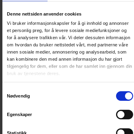
Denne nettsiden anvender cookies
«Gravkammerets hemmelighet», en klassiker av Lee
Vi bruker informasjonskapsler for å gi innhold og annonser
Falk og Sy Barry, forteller om hvordan en pirat som
et personlig preg, for å levere sosiale mediefunksjoner og
Lafitte kunne bli stedt til hvile i selveste
for å analysere trafikken vår. Vi deler dessuten informasjon
hodeskallegrotten. «Jean Lafittes skatt» er en nyere
om hvordan du bruker nettstedet vårt, med partnerne våre
historie. Her dukker Lafitte igjen opp i moderne tid da
innen sosiale medier, annonsering og analysearbeid, som
Salas venninne arver et hus i New Orleans og det blir
kan kombinere den med annen informasjon du har gjort
funnet et gammelt dokument som ser ut til å være intet
tilgjengelig for dem, eller som de har samlet inn gjennom din
mindre enn et skattekart! «Den falske Jean Lafitte» er
bruk av tjenestene deres.
også av nyere dato, men har handling fra Lafittes tid.
Fantomet og hans kone Jeanette Lafitte vet at deres
Samtykkevalg
svoger og bror er død og ligger i gravkammeret.
Nødvendig
Likevel plyndres skip i hans navn.
Egenskaper
Her er det også plass til et par historier som ikke
handler om Jean Lafitte. «Bengals øye» er et kort
Statistikk