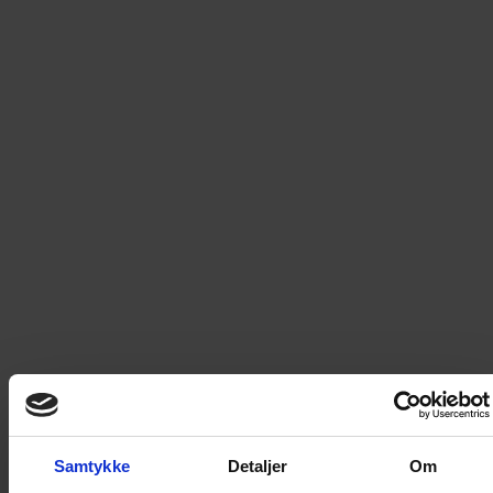
Som tittelen antyder, dreier denne utgaven av Fantomet
seg for en stor del om Jean Lafitte. Den legendariske
kaperen har nemlig satt sine spor i Fantomets krøniker.
Les
mer
129
kr
LEGG I HANDLEKURV
Frakt til
Norge
49
kr
Detaljer om produktet
Samtykke
Detaljer
Om
Fantomet spesial 3 - Den falske Jean Lafitte