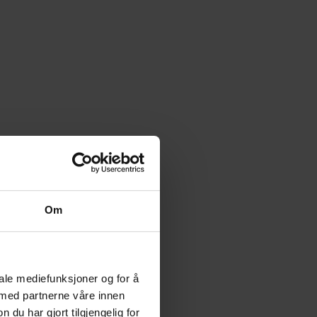
Om
iale mediefunksjoner og for å
 med partnerne våre innen
u har gjort tilgjengelig for