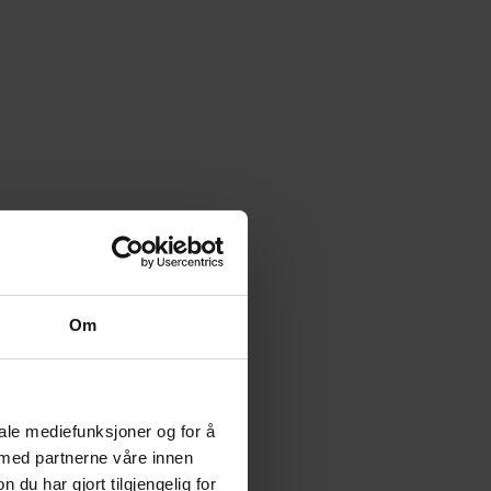
Om
iale mediefunksjoner og for å
 med partnerne våre innen
u har gjort tilgjengelig for