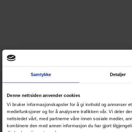
Loading...
Loading...
0
DKK
Samtykke
Detaljer
Bladkiosken.no
Denne nettsiden anvender cookies
Vi bruker informasjonskapsler for å gi innhold og annonser et 
Bladkiosken – alltid åpent, best pris og
mediefunksjoner og for å analysere trafikken vår. Vi deler 
velkomstgaver til nye abonnenter!
nettstedet vårt, med partnerne våre innen sosiale medier, a
kombinere den med annen informasjon du har gjort tilgjengel
Bladkiosken.no tilbyr abonnement på inspirerende,