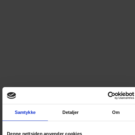
denne pocketen går det nemlig fort for seg – særlig når
Donald tar opp kampen med Anton i årets største skirenn,
Andebyløpet! Plenty av drama blir det også når Donald og
Petter Smart finner onkel Skrue nedfryst i 100 000 år
gammel is! Brr! Heldigvis for deg, kan du overlate den
neglebitende kulden til andeby-boerne, så kan du selv
nyte pocketen foran en god og varm peis! En deilig kopp
kakao vil nok heller ikke skade! Slurp!
Les mer
159,90
kr
LEGG I HANDLEKURV
Samtykke
Detaljer
Om
Frakt til
Norge
49
kr
Detaljer om produktet
Denne nettsiden anvender cookies