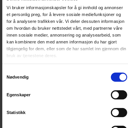
Vi bruker informasjonskapsler for å gi innhold og annonser
et personlig preg, for å levere sosiale mediefunksjoner og
Donald Duck vinterpocket – I full fart!
for å analysere trafikken vår. Vi deler dessuten informasjon
om hvordan du bruker nettstedet vårt, med partnerne våre
innen sosiale medier, annonsering og analysearbeid, som
Juhu!
kan kombinere den med annen informasjon du har gjort
tilgjengelig for dem, eller som de har samlet inn gjennom din
Snøen har lagt seg som et kritthvitt lag over Andeby, og
bruk av tjenestene deres.
Ole, Dole og Doffen setter fart på kjelken ned
Djevelpiggen! I denne pocketen går det nemlig fort for
seg – særlig når Donald tar opp kampen med Anton i
Samtykkevalg
Nødvendig
årets største skirenn, Andebyløpet! Plenty av drama blir
det også når Donald og Petter Smart finner onkel Skrue
nedfryst i 100 000 år gammel is! Brr! Heldigvis for deg,
Egenskaper
kan du overlate den neglebitende kulden til andeby-
boerne, så kan du selv nyte pocketen foran en god og
varm peis! En deilig kopp kakao vil nok heller ikke
Statistikk
skade! Slurp!