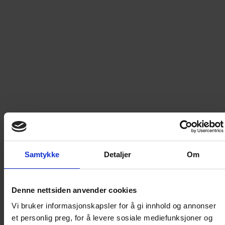
Men denne boka bør absolutt åpnes! Dette er nemlig en ny
bok om yndlingselevene våre Donald, Mikke, Dolly,
Langbein, Minni og alle de andre på Hagbart Fisens
Internatskole.
Les mer
139,90
kr
LEGG I HANDLEKURV
Frakt til
Norge
49
kr
Samtykke
Detaljer
Om
Detaljer om produktet
Denne nettsiden anvender cookies
Vi bruker informasjonskapsler for å gi innhold og annonser
Unge Donald: Terror i drivhuset
et personlig preg, for å levere sosiale mediefunksjoner og