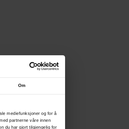
Om
iale mediefunksjoner og for å
 med partnerne våre innen
u har gjort tilgjengelig for