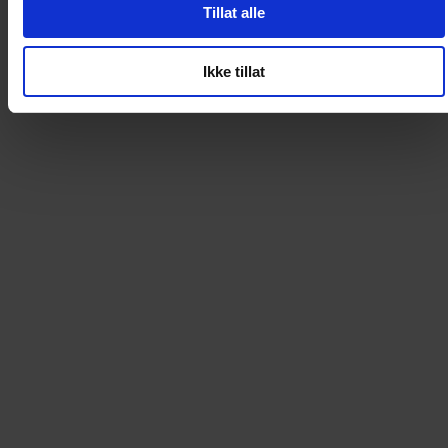
Tillat alle
Loading...
Ikke tillat
0
DKK
Loading...
Loading...
0
DKK
Loading...
Loading...
0
DKK