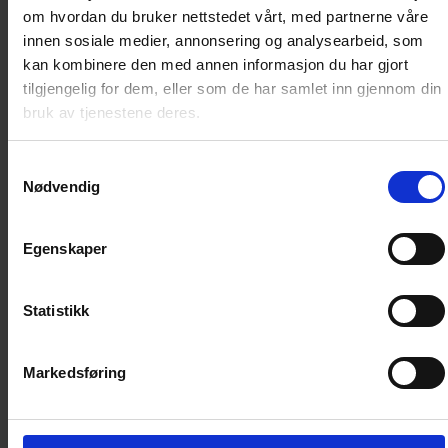
om hvordan du bruker nettstedet vårt, med partnerne våre
innen sosiale medier, annonsering og analysearbeid, som
Donald Pocket 557: Hjemmeferie – Donald
kan kombinere den med annen informasjon du har gjort
blir Wolverine
tilgjengelig for dem, eller som de har samlet inn gjennom din
bruk av tjenestene deres.
Hva om Donald hadde superkrefter? Det må da bli
Samtykkevalg
kaos, eller …? I denne pocketen finner du den aller
Nødvendig
første historien i Marvels storslagne What if…?-serie,
hvor andebyboerne forvandles til superhelter fra
Marvel-universet! Det hele starter med et storslagent
Egenskaper
eventyr hvor Donald får ut sin aggresjon som selveste
Wolverine! Dette kaoset vil du nødig gå glipp av!
Statistikk
Artikkelnummer
:
55525
Markedsføring
Vi anbefaler
Loading...