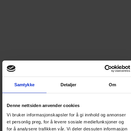
Hva om Donald hadde superkrefter? Det må da bli kaos,
eller …? I denne pocketen finner du den aller første historien
i Marvels storslagne What if…?-serie, hvor andebyboerne
forvandles til superhelter fra Marvel-universet! Det hele
starter med et storslagent eventyr hvor Donald får ut sin
aggresjon som selveste Wolverine! Dette kaoset vil du
nødig gå glipp av!
Les mer
132,90
kr
Samtykke
Detaljer
Om
LEGG I HANDLEKURV
Denne nettsiden anvender cookies
Frakt til
Norge
49
kr
Vi bruker informasjonskapsler for å gi innhold og annonser
et personlig preg, for å levere sosiale mediefunksjoner og
Detaljer om produktet
for å analysere trafikken vår. Vi deler dessuten informasjon