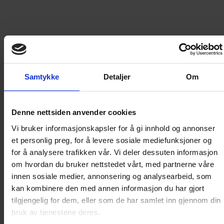
299
kr
LEGG I HANDLEKURV
Samtykke
Detaljer
Om
Frakt til
Norge
49
kr
Denne nettsiden anvender cookies
Vi bruker informasjonskapsler for å gi innhold og annonser
Detaljer om produktet
et personlig preg, for å levere sosiale mediefunksjoner og
for å analysere trafikken vår. Vi deler dessuten informasjon
om hvordan du bruker nettstedet vårt, med partnerne våre
ÅRGANG 1984 DEL 4
innen sosiale medier, annonsering og analysearbeid, som
kan kombinere den med annen informasjon du har gjort
tilgjengelig for dem, eller som de har samlet inn gjennom din
Disse bøkene inneholder gjengivelser av Donald-
bruk av tjenestene deres.
bladene fra den årgangen de dekker. I tillegg til de