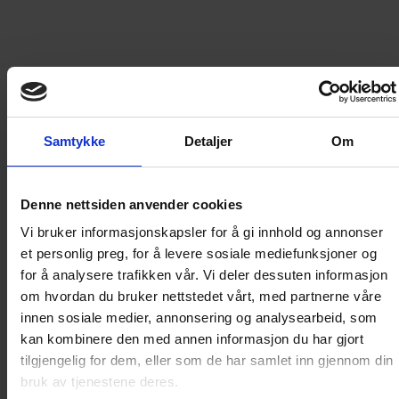
Gjengivelsene av Donald Duck & Co. Innbundet.
Les mer
299
kr
LEGG I HANDLEKURV
Samtykke
Detaljer
Om
Frakt til
Norge
49
kr
Denne nettsiden anvender cookies
Vi bruker informasjonskapsler for å gi innhold og annonser
Detaljer om produktet
et personlig preg, for å levere sosiale mediefunksjoner og
for å analysere trafikken vår. Vi deler dessuten informasjon
om hvordan du bruker nettstedet vårt, med partnerne våre
ÅRGANG 1984 DEL 2
innen sosiale medier, annonsering og analysearbeid, som
kan kombinere den med annen informasjon du har gjort
tilgjengelig for dem, eller som de har samlet inn gjennom din
Disse bøkene inneholder gjengivelser av Donald-
bruk av tjenestene deres.
bladene fra den årgangen de dekker. I tillegg til de