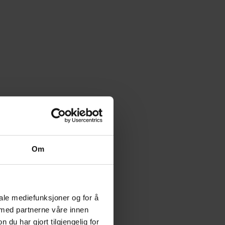
Om
iale mediefunksjoner og for å
 med partnerne våre innen
u har gjort tilgjengelig for