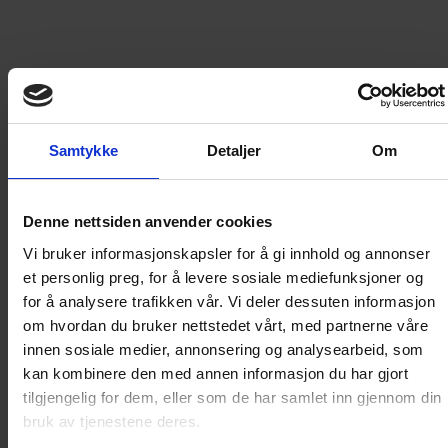
379
kr
LEGG I HANDLEKURV
Samtykke
Detaljer
Om
Frakt til
Norge
49
kr
Denne nettsiden anvender cookies
Vi bruker informasjonskapsler for å gi innhold og annonser
Detaljer om produktet
et personlig preg, for å levere sosiale mediefunksjoner og
for å analysere trafikken vår. Vi deler dessuten informasjon
om hvordan du bruker nettstedet vårt, med partnerne våre
ÅRGANG 1982 DEL 7
innen sosiale medier, annonsering og analysearbeid, som
kan kombinere den med annen informasjon du har gjort
tilgjengelig for dem, eller som de har samlet inn gjennom din
Disse bøkene inneholder gjengivelser av Donald-
bruk av tjenestene deres.
bladene fra den årgangen de dekker. I tillegg til de