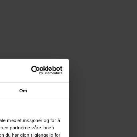
Om
iale mediefunksjoner og for å
 med partnerne våre innen
u har gjort tilgjengelig for