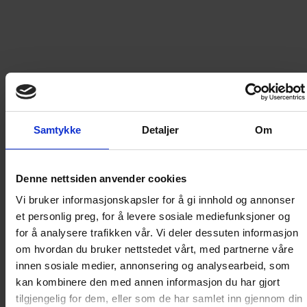
299
kr
LEGG I HANDLEKURV
Frakt til
Norge
49
kr
Samtykke
Detaljer
Om
Detaljer om produktet
Denne nettsiden anvender cookies
Vi bruker informasjonskapsler for å gi innhold og annonser
Donald Duck Jubileumsbok
et personlig preg, for å levere sosiale mediefunksjoner og
for å analysere trafikken vår. Vi deler dessuten informasjon
om hvordan du bruker nettstedet vårt, med partnerne våre
Det første norske Donaldbladet kom ut i 1948. Ingen
innen sosiale medier, annonsering og analysearbeid, som
kunne vel da ane at den spinnville og selvsentrerte
kan kombinere den med annen informasjon du har gjort
anden uten bukser ville bli hele Norges kjæledegge de
tilgjengelig for dem, eller som de har samlet inn gjennom din