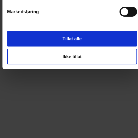
knapp på «En helt spesiell gave», som er en hyllest til
Rosas absolutte favorittfigur.
Markedsføring
Tillat alle
Artikkelnummer
:
55156
Vi anbefaler
Ikke tillat
Loading...
Loading...
0
DKK
Loading...
Loading...