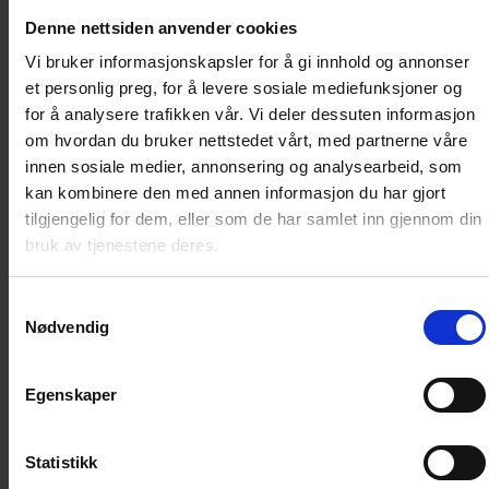
Denne nettsiden anvender cookies
DON ROSAS ANDEBY 7 - DE TI AVATARENE
Vi bruker informasjonskapsler for å gi innhold og annonser
et personlig preg, for å levere sosiale mediefunksjoner og
Tidenes skattejakt!
for å analysere trafikken vår. Vi deler dessuten informasjon
om hvordan du bruker nettstedet vårt, med partnerne våre
Enda så stor Alexander den store var, var han ikke stor
innen sosiale medier, annonsering og analysearbeid, som
nok til å finne den sagnomsuste og dessverre forsvunne
kan kombinere den med annen informasjon du har gjort
byen Shambala. Men Skrue McDuck anser seg eslet til
tilgjengelig for dem, eller som de har samlet inn gjennom din
oppgaven! En storslått indisk skatt venter ... men i
bruk av tjenestene deres.
bakgrunnen lurer en skurkaktig maharaja som vil
stoppe Skrue for enhver pris. Og for en pris det har!
Samtykkevalg
Nødvendig
Mer om forsvunne byer og mer eller mindre
godmodige skurker får du vite i dette syvende bindet
av Don Rosas Andeby, der serieskaperen selv forteller
Egenskaper
om utfordringer og favoritter i hans tyve år lange
karriere. Den eksperimentelle «Onkel Skrue går på
Statistikk
veggen» er en leserfavoritt, mens Rosa selv holder en