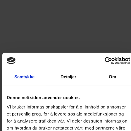
siden, men hvordan kan det da ha seg at Donald i denne
pocketen står nært nok til å kjenne den grufulle ånden fra
både Tyrannosaurus, Stegosaurus, Pterandon, Velociraptor
og Triceratops? Vel … alt kan skje i Andeby – og du er invitert
med på denne farefulle ferden!
Les mer
179
kr
LEGG I HANDLEKURV
Samtykke
Detaljer
Om
Frakt til
Norge
49
kr
Denne nettsiden anvender cookies
Vi bruker informasjonskapsler for å gi innhold og annonser
Detaljer om produktet
et personlig preg, for å levere sosiale mediefunksjoner og
for å analysere trafikken vår. Vi deler dessuten informasjon
om hvordan du bruker nettstedet vårt, med partnerne våre
Donald temapocket: Dinosaurene lever!