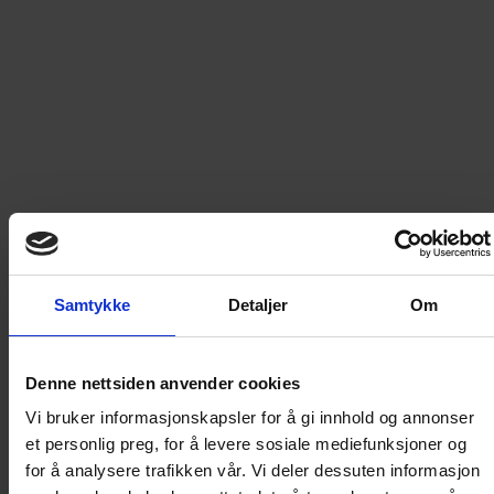
striper. Bli med på tur ut i skog og mark med Sjanten og lær
det virkelige feltlivet å kjenne. En bedre turkamerat skal
man lete lenge etter på livets natursti!
Les mer
99
kr
LEGG I HANDLEKURV
Frakt til
Norge
49
kr
Samtykke
Detaljer
Om
Detaljer om produktet
Denne nettsiden anvender cookies
Vi bruker informasjonskapsler for å gi innhold og annonser
et personlig preg, for å levere sosiale mediefunksjoner og
Billy - Helten i Felten
for å analysere trafikken vår. Vi deler dessuten informasjon