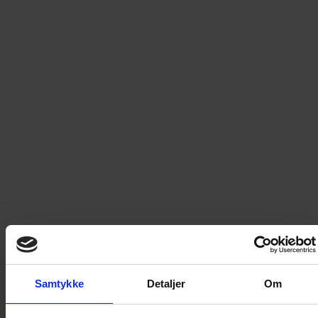
Billy samleperm 3-pakk
La ikke Billy-bladene dine ligge og slenge – samle dem i
solide Billypermer! Få orden på Billy-bladene dine.
Les mer
249
kr
LEGG I HANDLEKURV
Frakt til
Norge
49
kr
Detaljer om produktet
Samtykke
Detaljer
Om