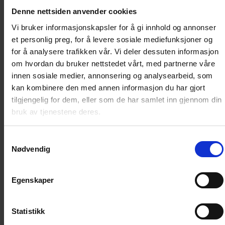
Billy samleperm 3-pakk
Denne nettsiden anvender cookies
Vi bruker informasjonskapsler for å gi innhold og annonser
La ikke Billy-bladene dine ligge og slenge! Få orden i
et personlig preg, for å levere sosiale mediefunksjoner og
samlingen og få bladene inn i samlepermer!
for å analysere trafikken vår. Vi deler dessuten informasjon
om hvordan du bruker nettstedet vårt, med partnerne våre
innen sosiale medier, annonsering og analysearbeid, som
Artikkelnummer
:
91290
kan kombinere den med annen informasjon du har gjort
tilgjengelig for dem, eller som de har samlet inn gjennom din
Vi anbefaler
bruk av tjenestene deres.
Loading...
Loading...
Samtykkevalg
Nødvendig
0
DKK
Egenskaper
Loading...
Statistikk