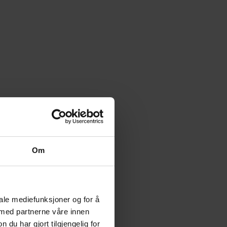
Om
iale mediefunksjoner og for å
 med partnerne våre innen
u har gjort tilgjengelig for