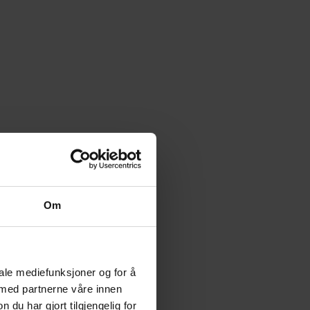
Om
iale mediefunksjoner og for å
 med partnerne våre innen
u har gjort tilgjengelig for