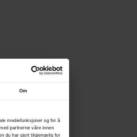
Om
iale mediefunksjoner og for å
 med partnerne våre innen
u har gjort tilgjengelig for