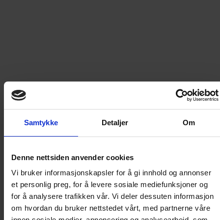
BILLY KRONOLOGISK er bokserien for alle som er glad i
Billy og det norske Billy-bladet. Hver bok inneholder 4
utgaver av det norske seriebladet. Velkommen til det
hårete 80-tallet her i bok nr. 13: En bok proppfull av
nostalgisk mimring og god humor. Inneholder bladene: Nr.
3-6 1980.
Les mer
189
kr
LEGG I HANDLEKURV
Samtykke
Detaljer
Om
Denne nettsiden anvender cookies
Frakt til
Norge
49
kr
Vi bruker informasjonskapsler for å gi innhold og annonser
et personlig preg, for å levere sosiale mediefunksjoner og
Detaljer om produktet
for å analysere trafikken vår. Vi deler dessuten informasjon
om hvordan du bruker nettstedet vårt, med partnerne våre
innen sosiale medier, annonsering og analysearbeid, som