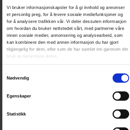
Vi bruker informasjonskapsler for å gi innhold og annonser
et personlig preg, for å levere sosiale mediefunksjoner og
Carl Barks skapte Andeby, han utviklet Donalds
for å analysere trafikken vår. Vi deler dessuten informasjon
personlighet, og ga byen herlige bifigurer. Don Rosa
om hvordan du bruker nettstedet vårt, med partnerne våre
fikk sine drømmer oppfylt da han laget oppfølgere til
innen sosiale medier, annonsering og analysearbeid, som
de klassiske historiene han elsket fra barndommen.
kan kombinere den med annen informasjon du har gjort
tilgjengelig for dem, eller som de har samlet inn gjennom din
I denne boken finner du en klassiker der Barks selv var
bruk av tjenestene deres.
inspirert av en klassiker. Alle amerikanske barn leste The
Song of Hiawatha, et stort diktepos om en helt blant
amerikanske urinnvånere. Barks lot sine egne helter
Samtykkevalg
Nødvendig
snakke i samme versemål som diktet, og hentet mye
naturromantikk derfra. Don Rosa så Barks’ små folk som
naturvernere, og laget sin oppfølger i samme ånd.
Egenskaper
I forordet Rosa har skrevet spesielt for denne
utgivelsen forteller han om problemer med å
Statistikk
portrettere urbefolkninger. Og vi må legge til at vi er
klar over at benevnelsen indianer kan virke støtende,