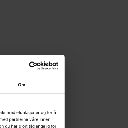
Om
iale mediefunksjoner og for å
 med partnerne våre innen
u har gjort tilgjengelig for