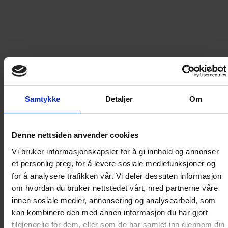
underlige fluen hans?
Les mer
219
kr
LEGG I HANDLEKURV
Samtykke
Detaljer
Om
Frakt til
Norge
49
kr
Denne nettsiden anvender cookies
Detaljer om produktet
Vi bruker informasjonskapsler for å gi innhold og annonser
et personlig preg, for å levere sosiale mediefunksjoner og
for å analysere trafikken vår. Vi deler dessuten informasjon
Asterix' odyssé
om hvordan du bruker nettstedet vårt, med partnerne våre
innen sosiale medier, annonsering og analysearbeid, som
kan kombinere den med annen informasjon du har gjort
Den fønikiske kjøpmannen Ambuleris har glemt
tilgjengelig for dem, eller som de har samlet inn gjennom din
Miraculix’ bestilling på steinolje – en essensiell