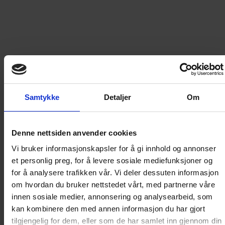
199
kr
LEGG I HANDLEKURV
Samtykke
Detaljer
Om
Frakt til
Norge
49
kr
Denne nettsiden anvender cookies
Detaljer om produktet
Vi bruker informasjonskapsler for å gi innhold og annonser
et personlig preg, for å levere sosiale mediefunksjoner og
for å analysere trafikken vår. Vi deler dessuten informasjon
Asterix I dragens rike
om hvordan du bruker nettstedet vårt, med partnerne våre
innen sosiale medier, annonsering og analysearbeid, som
kan kombinere den med annen informasjon du har gjort
Det er år 50 før Kristus. Det har vært statskupp i Kina,
tilgjengelig for dem, eller som de har samlet inn gjennom din
langt, veldig langt fra den lille galliske landsbyen vi