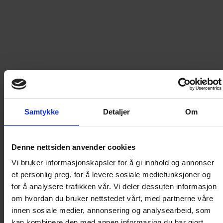
Les mer
379
kr
LEGG I HANDLEKURV
Samtykke
Detaljer
Om
Frakt til
Norge
49
kr
Detaljer om produktet
Denne nettsiden anvender cookies
Vi bruker informasjonskapsler for å gi innhold og annonser
et personlig preg, for å levere sosiale mediefunksjoner og
ÅRGANG 1976 - DEL 4
for å analysere trafikken vår. Vi deler dessuten informasjon
om hvordan du bruker nettstedet vårt, med partnerne våre
innen sosiale medier, annonsering og analysearbeid, som
Disse bøkene inneholder tro kopier av de originale
kan kombinere den med annen informasjon du har gjort