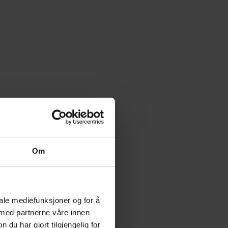
Om
iale mediefunksjoner og for å
 med partnerne våre innen
u har gjort tilgjengelig for