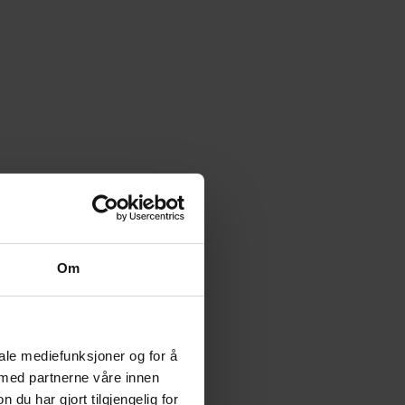
Om
iale mediefunksjoner og for å
 med partnerne våre innen
u har gjort tilgjengelig for