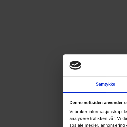
Skap leseglede for barn 3-6
(
1
)
7
Treff
Sorter etter:
Mest relevant
Samtykke
Denne nettsiden anvender c
Vi bruker informasjonskapsler
analysere trafikken vår. Vi 
sosiale medier, annonsering 