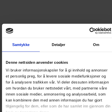
2. Antall utgaver
5
utgaver
349
kr
Spar mest!
Samtykke
Detaljer
Om
10
utgaver
599
kr
Denne nettsiden anvender cookies
Vi bruker informasjonskapsler for å gi innhold og annonser
et personlig preg, for å levere sosiale mediefunksjoner og
Gratis frakt
Innen
Norge
for å analysere trafikken vår. Vi deler dessuten informasjon
om hvordan du bruker nettstedet vårt, med partnerne våre
5
utgaver av
Hageliv & Uterom
innen sosiale medier, annonsering og analysearbeid, som
kan kombinere den med annen informasjon du har gjort
Gi i gave
tilgjengelig for dem, eller som de har samlet inn gjennom din