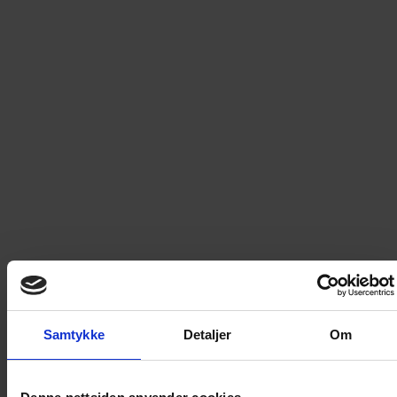
Les mer
Kryssordpenn - skriften kan viskes ut
Les mer
Kakefat med stett fra Wik & Walsøe.
Samtykke
Detaljer
Om
Les mer