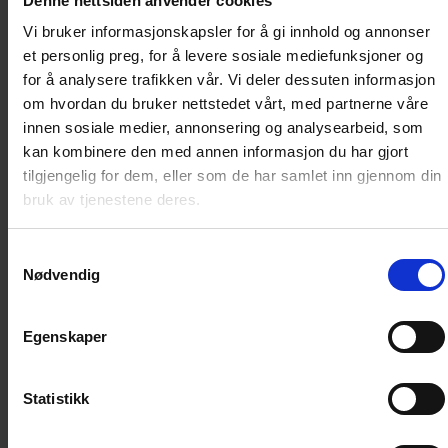
Denne nettsiden anvender cookies
Gratis frakt
Innen
Norge
Vi bruker informasjonskapsler for å gi innhold og annonser
et personlig preg, for å levere sosiale mediefunksjoner og
9
utgaver av
Gigantkryss
for å analysere trafikken vår. Vi deler dessuten informasjon
om hvordan du bruker nettstedet vårt, med partnerne våre
+
Lyslykt Poesi fra Hadeland Glassverk
innen sosiale medier, annonsering og analysearbeid, som
kan kombinere den med annen informasjon du har gjort
Til meg selv
tilgjengelig for dem, eller som de har samlet inn gjennom din
bruk av tjenestene deres.
499
kr
Samtykkevalg
Nødvendig
LEGG I HANDLEKURV
Egenskaper
Gigantkryss
Statistikk
9 utg/år. 124 sider.