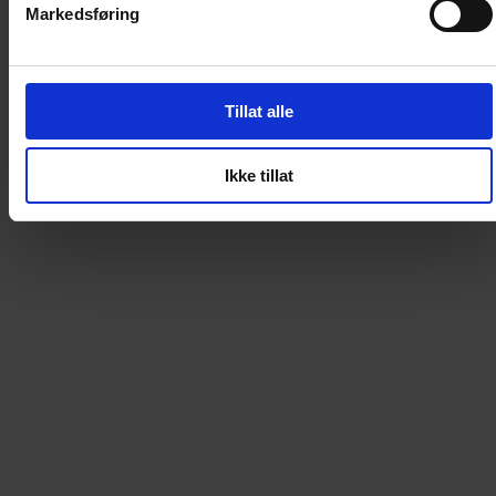
Markedsføring
Innhold:
112 oppgaver, alle med løsning bak, ingen premiering.
Svart-hvitt.
Tillat alle
• 37 tradisjonelle kryssordoppgaver med stikkord i
rutene; noen med og noen uten bilde og
Ikke tillat
løsningssetning.
• Kombikryss (i tillegg til stikkord er også hver bokstav
merket med et tall)
• Temakryss
• Spørsmålskryss (Quizkryss)
• Klassikere av ulike størrelser med stikkord på lister
for loddrett og vannrett
• Ordlabyrinter
• Puslekryss
• Kodekryss
• Selvbyggerkryss
• Plasser de svarte rutene selv