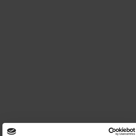
Eksklusivt Donald-håndkle - kun til abonnenter!
Les mer
SWIX trøye i str 8 år
Les mer