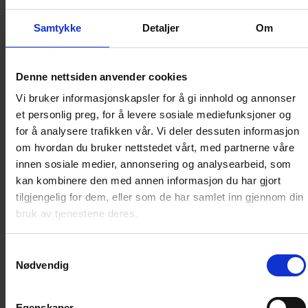
Donald Junior bladholder
Les mer
Samtykke
Detaljer
Om
Tilgjengelig ved kjøp av minst
26
utgaver
Denne nettsiden anvender cookies
Vi bruker informasjonskapsler for å gi innhold og annonser
et personlig preg, for å levere sosiale mediefunksjoner og
for å analysere trafikken vår. Vi deler dessuten informasjon
om hvordan du bruker nettstedet vårt, med partnerne våre
2 stk Donald Junior bladholdere
innen sosiale medier, annonsering og analysearbeid, som
Les mer
kan kombinere den med annen informasjon du har gjort
tilgjengelig for dem, eller som de har samlet inn gjennom din
SE ALLE VELKOMSTGAVENE
(
4
)
bruk av tjenestene deres.
Samtykkevalg
Frakt av gave innen
Norge
49
kr
Nødvendig
6
utgaver av
Donald Duck Junior
Egenskaper