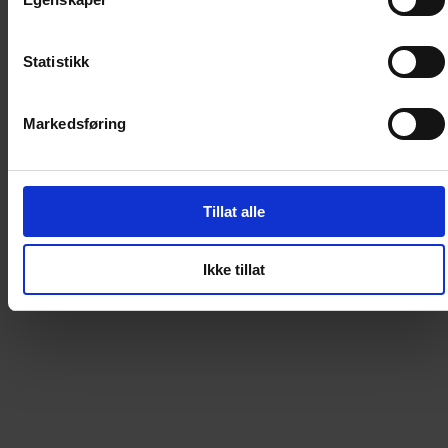
+
Eksklusivt Donald-håndkle - kun til abonnenter!
Til meg selv
Statistikk
299
kr
Markedsføring
LEGG I HANDLEKURV
Tillat alle
Donald Duck Junior
Ikke tillat
Med Donald Junior kan de minste oppleve mestring og
leseglede! Tekstboblene i Donald Junior begrenser
tekstmengden i rutene, og kombinasjonen av tekst og
bilde gjør at det er lettere å forstå og få med seg
handlingen.