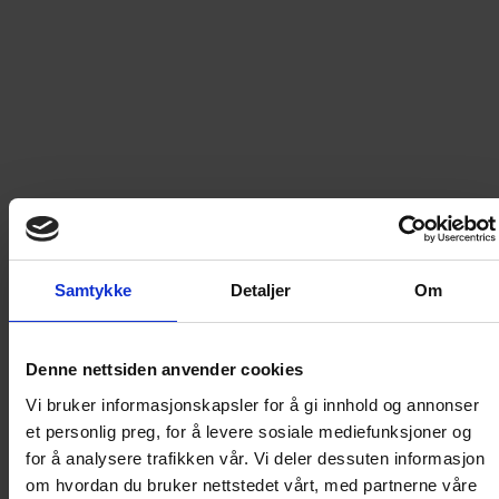
Weleda Firming day cream og serum
Les mer
Samtykke
Detaljer
Om
Bestikk i 16 deler. Subarashii steel edition Rose-Gold.
Les mer
Denne nettsiden anvender cookies
Vi bruker informasjonskapsler for å gi innhold og annonser
et personlig preg, for å levere sosiale mediefunksjoner og
Frakt av gave innen
Norge
49
kr
for å analysere trafikken vår. Vi deler dessuten informasjon
om hvordan du bruker nettstedet vårt, med partnerne våre
6
utgaver av
Kamille