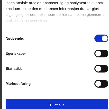
innen sosiale medier, annonsering og analysearbeid, som
kan kombinere den med annen informasjon du har gjort
+
Weleda Firming day cream og serum
tilgjengelig for dem, eller som de har samlet inn gjennom din
Til meg selv
bruk av tjenestene deres.
Samtykkevalg
279
kr
Nødvendig
LEGG I HANDLEKURV
Egenskaper
Kamille
Statistikk
Markedsføring
I Kamille får du sterke historier, deilig inspirasjon og
oppdatering innen mote, trender, mat, interiør,
skjønnhet, samliv, reise, helse, trening og sunnhet.
Tillat alle
Kamille byr på innhold med kvalitet innen alle aspekter