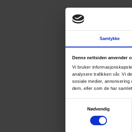
7
utgaver
299
kr
Spar mest!
Samtykke
13
utgaver
499
kr
Denne nettsiden anvender c
Vi bruker informasjonskapsler
3. Velg velkomstgave
analysere trafikken vår. Vi 
sosiale medier, annonsering 
dem, eller som de har samlet
Samtykkevalg
Nødvendig
Kryssordpenn - skriften kan viskes ut
Les mer